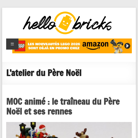
HelloBricks
Blog LEGO,
nouveaut�s
2022,
MOCs et
L’atelier du Père Noël
reviews
MOC animé : le traîneau du Père
Noël et ses rennes