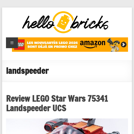
HelloBricks
Blog LEGO,
nouveaut�s
2022,
MOCs et
landspeeder
reviews
Review LEGO Star Wars 75341
Landspeeder UCS