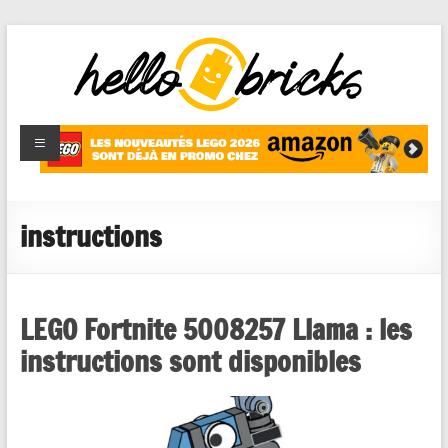
HelloBricks
Blog LEGO,
nouveaut�s
2022,
MOCs et
instructions
reviews
LEGO Fortnite 5008257 Llama : les
instructions sont disponibles