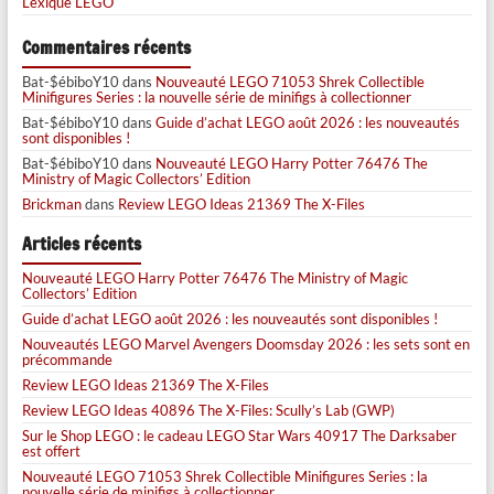
Lexique LEGO
Commentaires récents
Bat-$ébiboY10
dans
Nouveauté LEGO 71053 Shrek Collectible
Minifigures Series : la nouvelle série de minifigs à collectionner
Bat-$ébiboY10
dans
Guide d’achat LEGO août 2026 : les nouveautés
sont disponibles !
Bat-$ébiboY10
dans
Nouveauté LEGO Harry Potter 76476 The
Ministry of Magic Collectors’ Edition
Brickman
dans
Review LEGO Ideas 21369 The X-Files
Articles récents
Nouveauté LEGO Harry Potter 76476 The Ministry of Magic
Collectors’ Edition
Guide d’achat LEGO août 2026 : les nouveautés sont disponibles !
Nouveautés LEGO Marvel Avengers Doomsday 2026 : les sets sont en
précommande
Review LEGO Ideas 21369 The X-Files
Review LEGO Ideas 40896 The X-Files: Scully’s Lab (GWP)
Sur le Shop LEGO : le cadeau LEGO Star Wars 40917 The Darksaber
est offert
Nouveauté LEGO 71053 Shrek Collectible Minifigures Series : la
nouvelle série de minifigs à collectionner