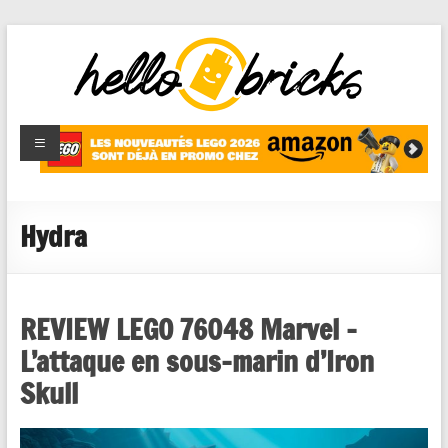
HelloBricks
Blog LEGO,
nouveaut�s
2022,
MOCs et
Hydra
reviews
REVIEW LEGO 76048 Marvel –
L’attaque en sous-marin d’Iron
Skull