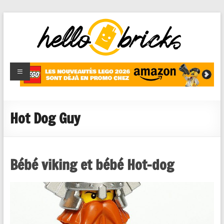
HelloBricks
Blog LEGO,
nouveaut�s
2022,
MOCs et
Hot Dog Guy
reviews
Bébé viking et bébé Hot-dog