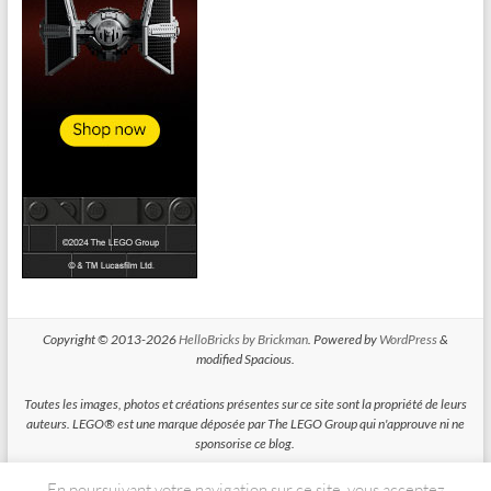
Copyright © 2013-2026
HelloBricks by Brickman
. Powered by
WordPress
&
modified Spacious.
Toutes les images, photos et créations présentes sur ce site sont la propriété de leurs
auteurs. LEGO® est une marque déposée par The LEGO Group qui n'approuve ni ne
sponsorise ce blog.
En poursuivant votre navigation sur ce site, vous acceptez
HelloBricks participe au Programme Partenaires d'Amazon EU, un programme