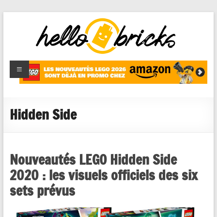
HelloBricks
Blog LEGO,
nouveaut�s
2022,
MOCs et
Hidden Side
reviews
Nouveautés LEGO Hidden Side
2020 : les visuels officiels des six
sets prévus