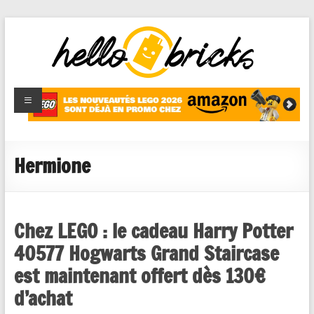
HelloBricks
Blog LEGO,
nouveaut�s
2022,
MOCs et
Hermione
reviews
Chez LEGO : le cadeau Harry Potter
40577 Hogwarts Grand Staircase
est maintenant offert dès 130€
d’achat