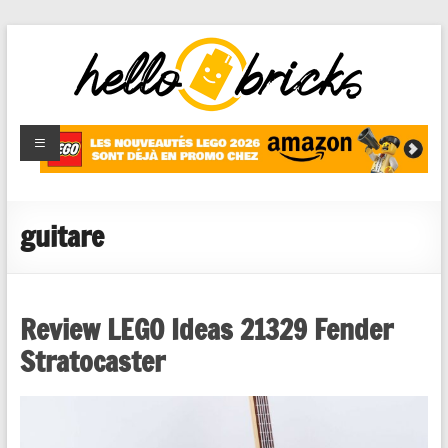
HelloBricks
Blog LEGO,
nouveaut�s
2022,
MOCs et
guitare
reviews
Review LEGO Ideas 21329 Fender
Stratocaster