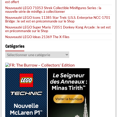
est offert
Nouveauté LEGO 71053 Shrek Collectible Minifigures Series : la
nouvelle série de minifigs à collectionner
Nouveauté LEGO Icons 11385 Star Trek: U.S.S. Enterprise NCC-1701
Bridge : le set est en précommande sur le Shop
Nouveauté LEGO Super Mario 72051 Donkey Kong Arcade : le set est
en précommande sur le Shop
Nouveauté LEGO Ideas 21369 The X-Files
Catégories
Catégories