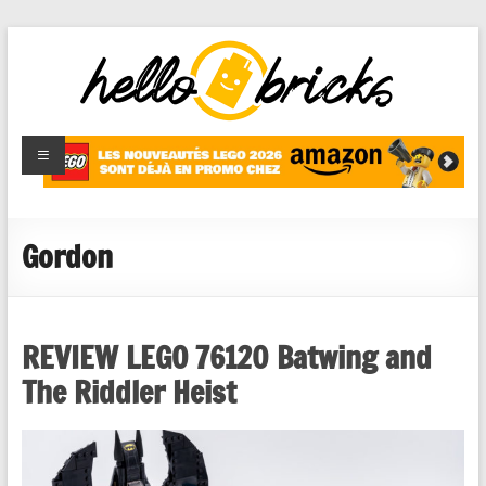
HelloBricks
Blog LEGO,
nouveaut�s
2022,
MOCs et
Gordon
reviews
REVIEW LEGO 76120 Batwing and
The Riddler Heist