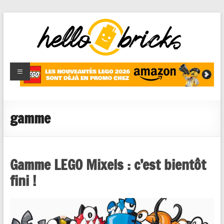
HelloBricks
Blog LEGO,
nouveaut�s
2022,
MOCs et
gamme
reviews
Gamme LEGO Mixels : c’est bientôt
fini !