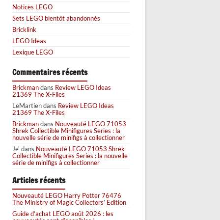
Notices LEGO
Sets LEGO bientôt abandonnés
Bricklink
LEGO Ideas
Lexique LEGO
Commentaires récents
Brickman
dans
Review LEGO Ideas
21369 The X-Files
LeMartien
dans
Review LEGO Ideas
21369 The X-Files
Brickman
dans
Nouveauté LEGO 71053
Shrek Collectible Minifigures Series : la
nouvelle série de minifigs à collectionner
Je'
dans
Nouveauté LEGO 71053 Shrek
Collectible Minifigures Series : la nouvelle
série de minifigs à collectionner
Articles récents
Nouveauté LEGO Harry Potter 76476
The Ministry of Magic Collectors’ Edition
Guide d’achat LEGO août 2026 : les