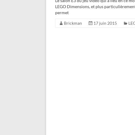
Le salon E3 du jeu vidéo qui a lieu en ce m
LEGO Dimensions, et plus particulièrement 
permet
Brickman
17 juin 2015
LE