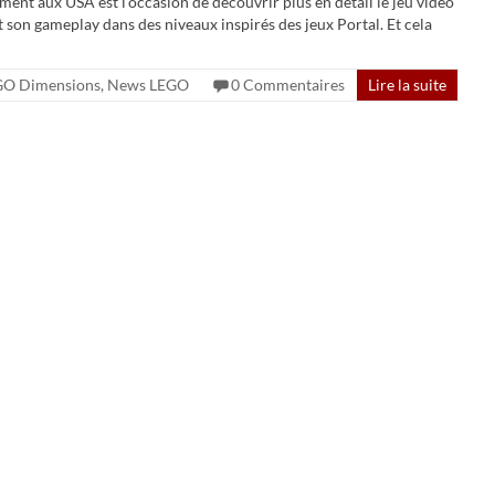
oment aux USA est l’occasion de découvrir plus en détail le jeu vidéo
son gameplay dans des niveaux inspirés des jeux Portal. Et cela
GO Dimensions
,
News LEGO
0 Commentaires
Lire la suite