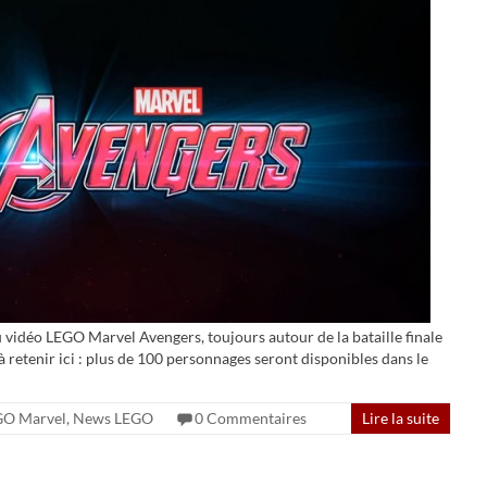
 vidéo LEGO Marvel Avengers, toujours autour de la bataille finale
à retenir ici : plus de 100 personnages seront disponibles dans le
GO Marvel
,
News LEGO
0 Commentaires
Lire la suite