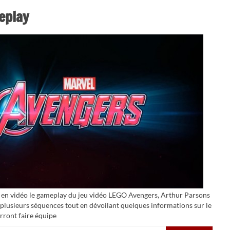
eplay
r en vidéo le gameplay du jeu vidéo LEGO Avengers, Arthur Parsons
usieurs séquences tout en dévoilant quelques informations sur le
rront faire équipe