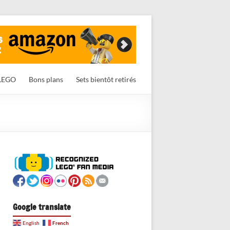
LEGO
Bons plans
Sets bientôt retirés
Google translate
French
English