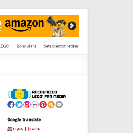
LEGO
Bons plans
Sets bientôt retirés
Google translate
French
English