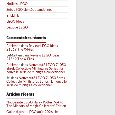
Notices LEGO
Sets LEGO bientôt abandonnés
Bricklink
LEGO Ideas
Lexique LEGO
Commentaires récents
Brickman
dans
Review LEGO Ideas
21369 The X-Files
LeMartien
dans
Review LEGO Ideas
21369 The X-Files
Brickman
dans
Nouveauté LEGO 71053
Shrek Collectible Minifigures Series : la
nouvelle série de minifigs à collectionner
Je'
dans
Nouveauté LEGO 71053 Shrek
Collectible Minifigures Series : la nouvelle
série de minifigs à collectionner
Articles récents
Nouveauté LEGO Harry Potter 76476
The Ministry of Magic Collectors’ Edition
Guide d’achat LEGO août 2026 : les