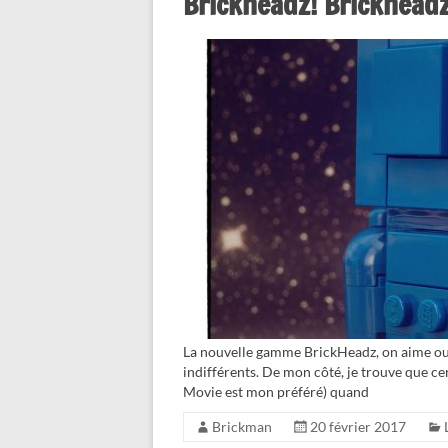
Brickheadz! Brickhead
La nouvelle gamme BrickHeadz, on aime ou on
indifférents. De mon côté, je trouve que c
Movie est mon préféré) quand
Brickman
20 février 2017