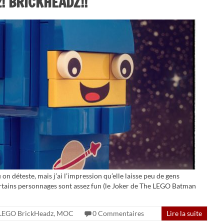
z! BRICKHEADZ!!
 déteste, mais j’ai l’impression qu’elle laisse peu de gens
ertains personnages sont assez fun (le Joker de The LEGO Batman
LEGO BrickHeadz
,
MOC
0 Commentaires
Lire la suite