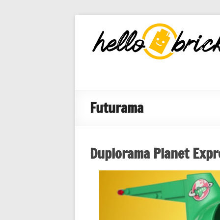
HelloBricks
Blog LEGO,
nouveaut�s
2022, MOCs
et reviews
Futurama
Duplorama Planet Expr