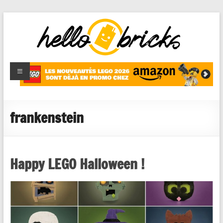
HelloBricks
Blog LEGO,
nouveaut�s
2022,
MOCs et
frankenstein
reviews
Happy LEGO Halloween !