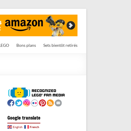
LEGO
Bons plans
Sets bientôt retirés
Google translate
French
English