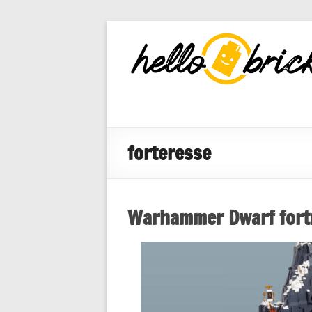
HelloBricks
Blog LEGO,
nouveaut�s
2022, MOCs
et reviews
forteresse
Warhammer Dwarf fort