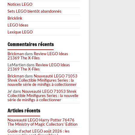
Notices LEGO
Sets LEGO bientôt abandonnés
Bricklink
LEGO Ideas
Lexique LEGO
Commentaires récents
Brickman
dans
Review LEGO Ideas
21369 The X-Files
LeMartien
dans
Review LEGO Ideas
21369 The X-Files
Brickman
dans
Nouveauté LEGO 71053
Shrek Collectible Minifigures Series : la
nouvelle série de minifigs à collectionner
Je'
dans
Nouveauté LEGO 71053 Shrek
Collectible Minifigures Series : la nouvelle
série de minifigs à collectionner
Articles récents
Nouveauté LEGO Harry Potter 76476
The Ministry of Magic Collectors’ Edition
Guide d’achat LEGO août 2026 : les