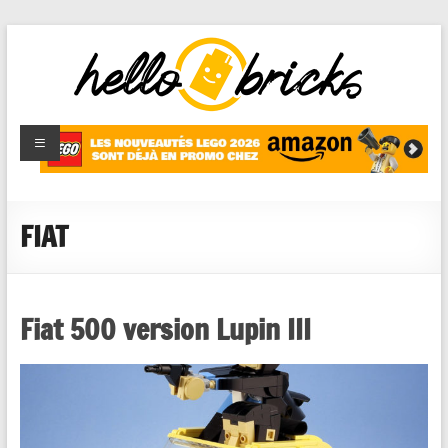
HelloBricks
Blog LEGO,
nouveaut�s
2022,
MOCs et
FIAT
reviews
Fiat 500 version Lupin III