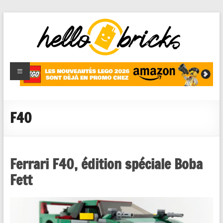
HelloBricks
Blog LEGO,
nouveaut�s
2022,
MOCs et
F40
reviews
Ferrari F40, édition spéciale Boba
Fett