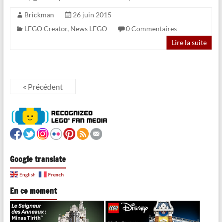
Brickman
26 juin 2015
LEGO Creator
,
News LEGO
0 Commentaires
Lire la suite
« Précédent
Google translate
French
English
En ce moment