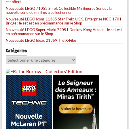
est offert
Nouveauté LEGO 71053 Shrek Collectible Minifigures Series : la
nouvelle série de minifigs à collectionner
Nouveauté LEGO Icons 11385 Star Trek: U.S.S. Enterprise NCC-1701
Bridge : le set est en précommande sur le Shop
Nouveauté LEGO Super Mario 72051 Donkey Kong Arcade : le set est
en précommande sur le Shop
Nouveauté LEGO Ideas 21369 The X-Files
Catégories
Catégories