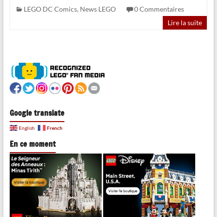
LEGO DC Comics
,
News LEGO
0 Commentaires
Lire la suite
Google translate
French
English
En ce moment