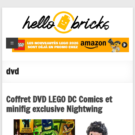
HelloBricks
Blog LEGO,
nouveaut�s
2022,
MOCs et
dvd
reviews
Coffret DVD LEGO DC Comics et
minifig exclusive Nightwing