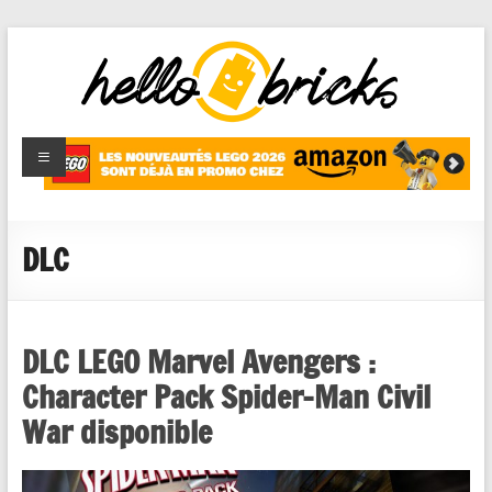
HelloBricks
Blog LEGO,
nouveaut�s
2022,
MOCs et
DLC
reviews
DLC LEGO Marvel Avengers :
Character Pack Spider-Man Civil
War disponible