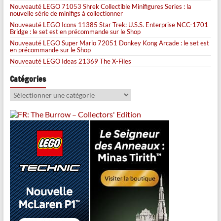
Nouveauté LEGO 71053 Shrek Collectible Minifigures Series : la
nouvelle série de minifigs à collectionner
Nouveauté LEGO Icons 11385 Star Trek: U.S.S. Enterprise NCC-1701
Bridge : le set est en précommande sur le Shop
Nouveauté LEGO Super Mario 72051 Donkey Kong Arcade : le set est
en précommande sur le Shop
Nouveauté LEGO Ideas 21369 The X-Files
Catégories
Catégories