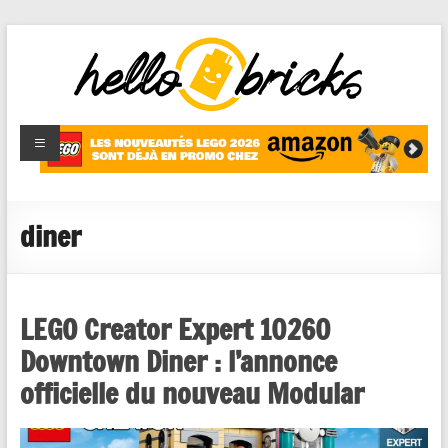
HelloBricks
Blog LEGO,
nouveaut�s
2022,
MOCs et
diner
reviews
LEGO Creator Expert 10260
Downtown Diner : l’annonce
officielle du nouveau Modular