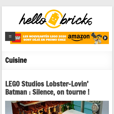
HelloBricks
Blog LEGO,
nouveaut�s
2022,
MOCs et
Cuisine
reviews
LEGO Studios Lobster-Lovin’
Batman : Silence, on tourne !