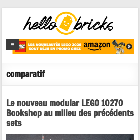
HelloBricks
Blog LEGO,
nouveaut�s
2022,
MOCs et
comparatif
reviews
Le nouveau modular LEGO 10270
Bookshop au milieu des précédents
sets