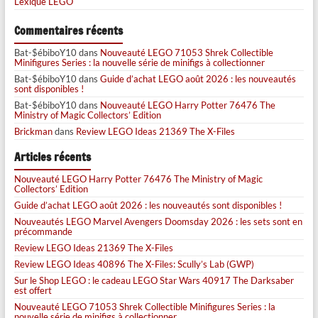
Lexique LEGO
Commentaires récents
Bat-$ébiboY10
dans
Nouveauté LEGO 71053 Shrek Collectible
Minifigures Series : la nouvelle série de minifigs à collectionner
Bat-$ébiboY10
dans
Guide d’achat LEGO août 2026 : les nouveautés
sont disponibles !
Bat-$ébiboY10
dans
Nouveauté LEGO Harry Potter 76476 The
Ministry of Magic Collectors’ Edition
Brickman
dans
Review LEGO Ideas 21369 The X-Files
Articles récents
Nouveauté LEGO Harry Potter 76476 The Ministry of Magic
Collectors’ Edition
Guide d’achat LEGO août 2026 : les nouveautés sont disponibles !
Nouveautés LEGO Marvel Avengers Doomsday 2026 : les sets sont en
précommande
Review LEGO Ideas 21369 The X-Files
Review LEGO Ideas 40896 The X-Files: Scully’s Lab (GWP)
Sur le Shop LEGO : le cadeau LEGO Star Wars 40917 The Darksaber
est offert
Nouveauté LEGO 71053 Shrek Collectible Minifigures Series : la
nouvelle série de minifigs à collectionner