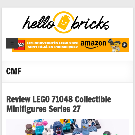
HelloBricks
Blog LEGO,
nouveaut�s
2022,
MOCs et
CMF
reviews
Review LEGO 71048 Collectible
Minifigures Series 27