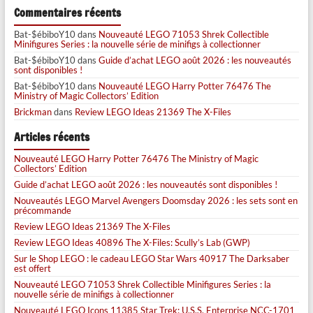
Commentaires récents
Bat-$ébiboY10
dans
Nouveauté LEGO 71053 Shrek Collectible
Minifigures Series : la nouvelle série de minifigs à collectionner
Bat-$ébiboY10
dans
Guide d’achat LEGO août 2026 : les nouveautés
sont disponibles !
Bat-$ébiboY10
dans
Nouveauté LEGO Harry Potter 76476 The
Ministry of Magic Collectors’ Edition
Brickman
dans
Review LEGO Ideas 21369 The X-Files
Articles récents
Nouveauté LEGO Harry Potter 76476 The Ministry of Magic
Collectors’ Edition
Guide d’achat LEGO août 2026 : les nouveautés sont disponibles !
Nouveautés LEGO Marvel Avengers Doomsday 2026 : les sets sont en
précommande
Review LEGO Ideas 21369 The X-Files
Review LEGO Ideas 40896 The X-Files: Scully’s Lab (GWP)
Sur le Shop LEGO : le cadeau LEGO Star Wars 40917 The Darksaber
est offert
Nouveauté LEGO 71053 Shrek Collectible Minifigures Series : la
nouvelle série de minifigs à collectionner
Nouveauté LEGO Icons 11385 Star Trek: U.S.S. Enterprise NCC-1701