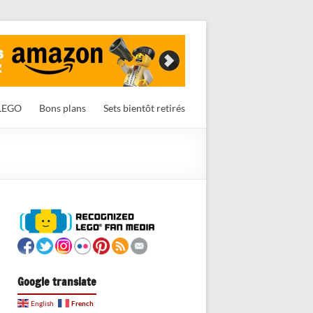
LEGO
Bons plans
Sets bientôt retirés
Google translate
French
English