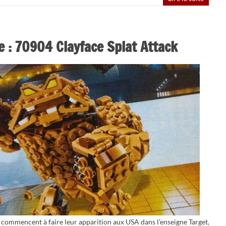
 : 70904 Clayface Splat Attack
ommencent à faire leur apparition aux USA dans l’enseigne Target,