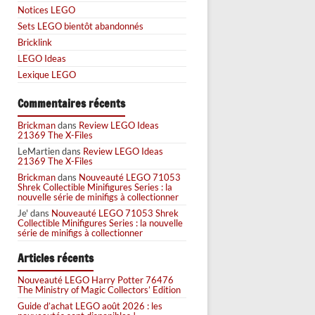
Notices LEGO
Sets LEGO bientôt abandonnés
Bricklink
LEGO Ideas
Lexique LEGO
Commentaires récents
Brickman
dans
Review LEGO Ideas
21369 The X-Files
LeMartien
dans
Review LEGO Ideas
21369 The X-Files
Brickman
dans
Nouveauté LEGO 71053
Shrek Collectible Minifigures Series : la
nouvelle série de minifigs à collectionner
Je'
dans
Nouveauté LEGO 71053 Shrek
Collectible Minifigures Series : la nouvelle
série de minifigs à collectionner
Articles récents
Nouveauté LEGO Harry Potter 76476
The Ministry of Magic Collectors’ Edition
Guide d’achat LEGO août 2026 : les