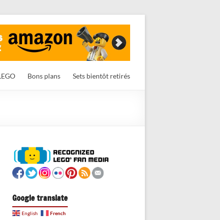
LEGO
Bons plans
Sets bientôt retirés
Google translate
French
English