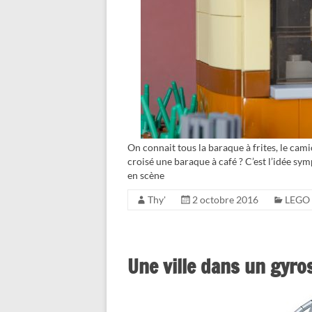
On connait tous la baraque à frites, le cam
croisé une baraque à café ? C’est l’idée s
en scène
Thy'
2 octobre 2016
LEGO 
Une ville dans un gyros