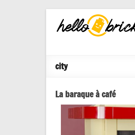
HelloBricks
Blog LEGO,
nouveaut�s
2022, MOCs
et reviews
city
La baraque à café