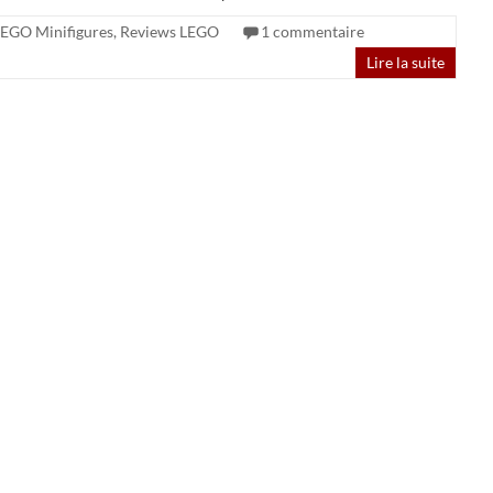
EGO Minifigures
,
Reviews LEGO
1 commentaire
Lire la suite