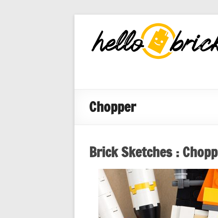
HelloBricks
Blog LEGO,
nouveaut�s
2022, MOCs
et reviews
Chopper
Brick Sketches : Chopp