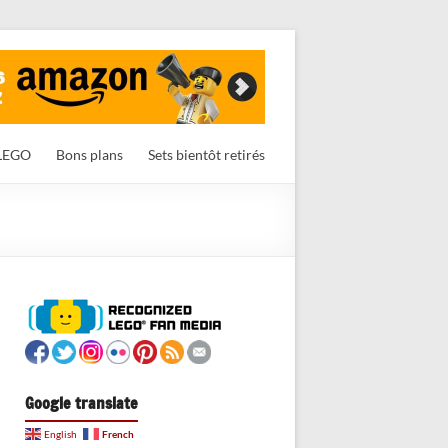
LEGO
Bons plans
Sets bientôt retirés
Google translate
French
English