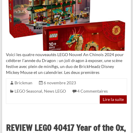
Voici les quatre nouveautés LEGO Nouvel An Chinois 2024 pour
célébrer l’année du Dragon : un joli dragon à exposer, une scène
festive avec plein de minifigs, un duo de BrickHeadz Disney
Mickey Mouse et un calendrier. Les deux premières
Brickman
6 novembre 2023
LEGO Seasonal
,
News LEGO
4 Commentaires
Lire la suite
REVIEW LEGO 40417 Year of the Ox,