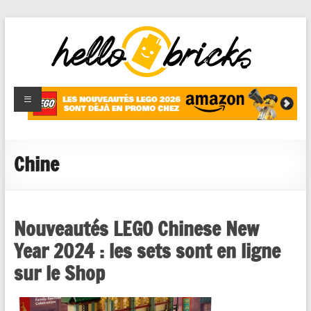
HelloBricks
Blog LEGO,
nouveaut�s
2022,
MOCs et
Chine
reviews
Nouveautés LEGO Chinese New
Year 2024 : les sets sont en ligne
sur le Shop