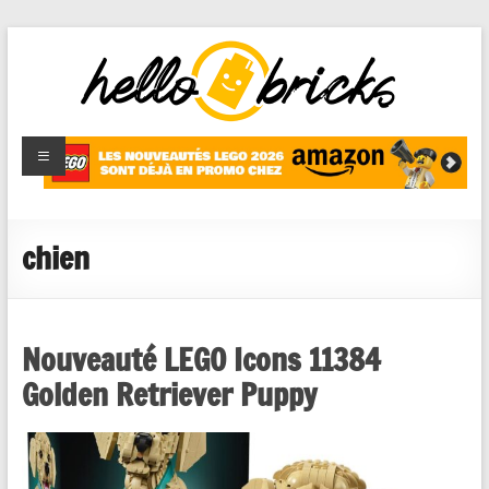
HelloBricks
Blog LEGO,
nouveaut�s
2022,
MOCs et
chien
reviews
Nouveauté LEGO Icons 11384
Golden Retriever Puppy