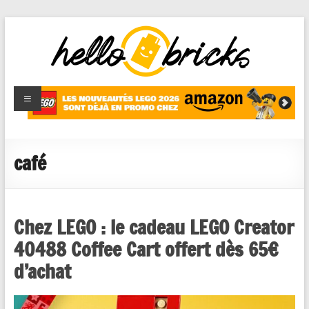
HelloBricks
Blog LEGO,
nouveaut�s
2022,
MOCs et
café
reviews
Chez LEGO : le cadeau LEGO Creator
40488 Coffee Cart offert dès 65€
d’achat