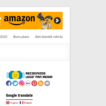
LEGO
Bons plans
Sets bientôt retirés
Google translate
French
English