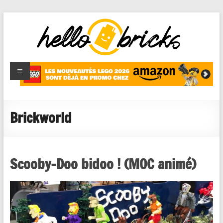
HelloBricks
Blog LEGO,
nouveaut�s
2022,
MOCs et
Brickworld
reviews
Scooby-Doo bidoo ! (MOC animé)