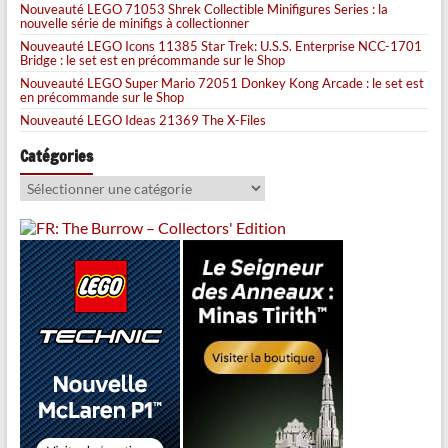
Nouveauté LEGO 71053 Shrek Collectible Minifigures Series : la
nouvelle série de minifigs à collectionner
Nouveauté LEGO Icons 11385 Star Trek: U.S.S. Enterprise NCC-1701
Bridge : le set est en précommande sur le Shop
Nouveauté LEGO Super Mario 72051 Donkey Kong Arcade : le set est
en précommande sur le Shop
Nouveauté LEGO Ideas 21369 The X-Files
Catégories
Catégories