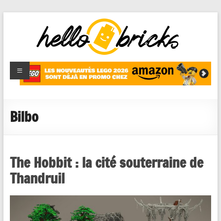
HelloBricks
Blog LEGO,
nouveaut�s
2022,
MOCs et
Bilbo
reviews
The Hobbit : la cité souterraine de
Thandruil