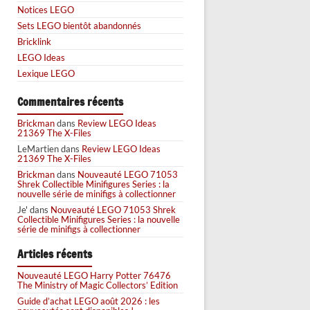
Notices LEGO
Sets LEGO bientôt abandonnés
Bricklink
LEGO Ideas
Lexique LEGO
Commentaires récents
Brickman
dans
Review LEGO Ideas
21369 The X-Files
LeMartien
dans
Review LEGO Ideas
21369 The X-Files
Brickman
dans
Nouveauté LEGO 71053
Shrek Collectible Minifigures Series : la
nouvelle série de minifigs à collectionner
Je'
dans
Nouveauté LEGO 71053 Shrek
Collectible Minifigures Series : la nouvelle
série de minifigs à collectionner
Articles récents
Nouveauté LEGO Harry Potter 76476
The Ministry of Magic Collectors’ Edition
Guide d’achat LEGO août 2026 : les