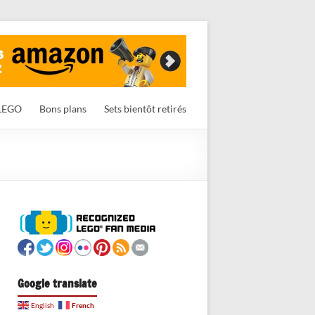
LEGO
Bons plans
Sets bientôt retirés
Google translate
French
English