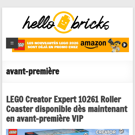
HelloBricks
Blog LEGO,
nouveaut�s
2022,
MOCs et
avant-première
reviews
LEGO Creator Expert 10261 Roller
Coaster disponible dès maintenant
en avant-première VIP