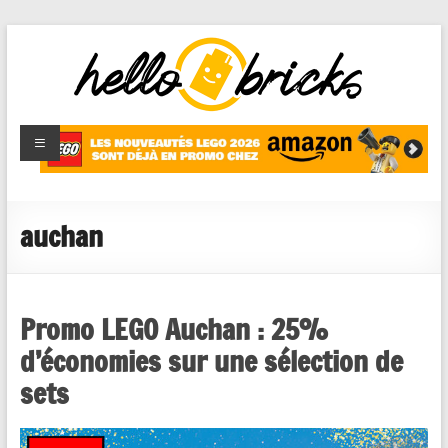
HelloBricks
Blog LEGO,
nouveaut�s
2022,
MOCs et
auchan
reviews
Promo LEGO Auchan : 25%
d’économies sur une sélection de
sets