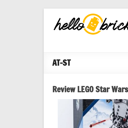
HelloBricks
Blog LEGO,
nouveaut�s
2022, MOCs
et reviews
AT-ST
Review LEGO Star Wars