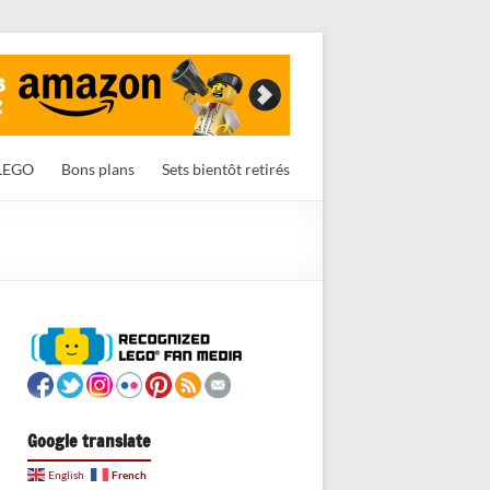
LEGO
Bons plans
Sets bientôt retirés
Google translate
French
English