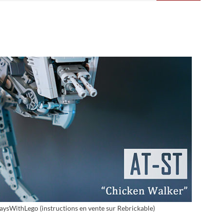
ysWithLego (instructions en vente sur Rebrickable)