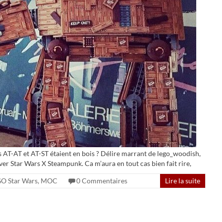
 les AT-AT et AT-ST étaient en bois ? Délire marrant de lego_woodish,
over Star Wars X Steampunk. Ca m’aura en tout cas bien fait rire,
O Star Wars
,
MOC
0 Commentaires
Lire la suite