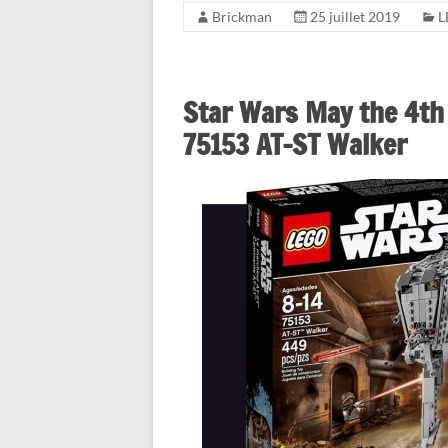
Brickman
25 juillet 2019
L
Star Wars May the 4th 
75153 AT-ST Walker