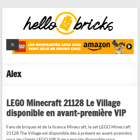
HelloBricks
Blog LEGO,
nouveaut�s
2022,
MOCs et
Alex
reviews
LEGO Minecraft 21128 Le Village
disponible en avant-première VIP
Fans de briques et de la licence Minecraft, le set LEGO Minecraft
21128 The Village est disponible dès à présent en avant-première
pour les clients LEGO VIP. Il sera ensuite disponible pour