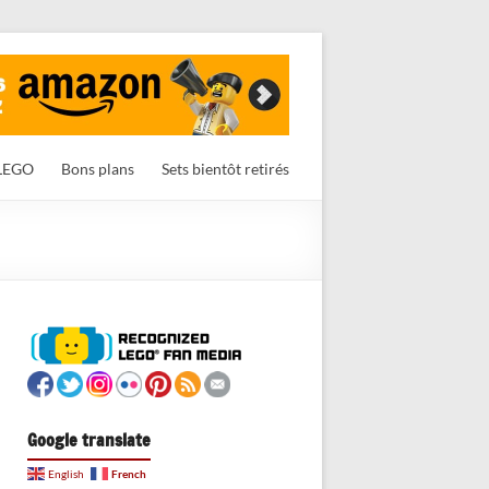
LEGO
Bons plans
Sets bientôt retirés
Google translate
French
English