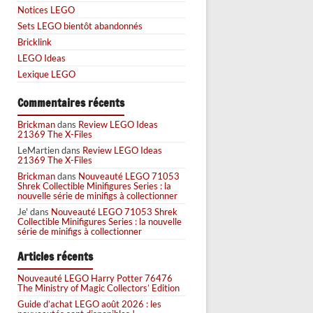
Notices LEGO
Sets LEGO bientôt abandonnés
Bricklink
LEGO Ideas
Lexique LEGO
Commentaires récents
Brickman
dans
Review LEGO Ideas
21369 The X-Files
LeMartien
dans
Review LEGO Ideas
21369 The X-Files
Brickman
dans
Nouveauté LEGO 71053
Shrek Collectible Minifigures Series : la
nouvelle série de minifigs à collectionner
Je'
dans
Nouveauté LEGO 71053 Shrek
Collectible Minifigures Series : la nouvelle
série de minifigs à collectionner
Articles récents
Nouveauté LEGO Harry Potter 76476
The Ministry of Magic Collectors’ Edition
Guide d’achat LEGO août 2026 : les