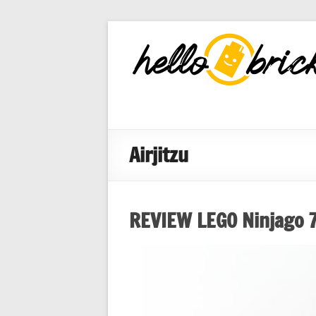
HelloBricks
Blog LEGO,
nouveaut�s
2022, MOCs
et reviews
Airjitzu
REVIEW LEGO Ninjago 7