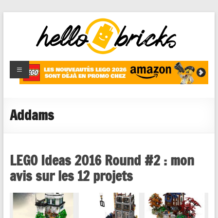
HelloBricks
Blog LEGO,
nouveaut�s
2022,
MOCs et
Addams
reviews
LEGO Ideas 2016 Round #2 : mon
avis sur les 12 projets