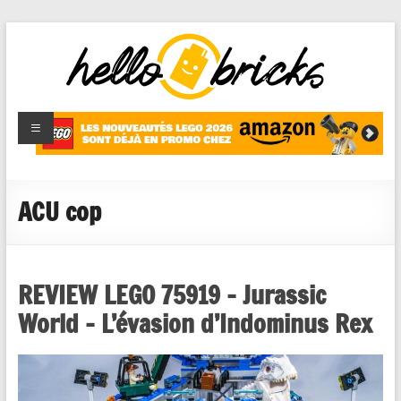
HelloBricks
Blog LEGO,
nouveaut�s
2022,
MOCs et
ACU cop
reviews
REVIEW LEGO 75919 – Jurassic
World – L’évasion d’Indominus Rex