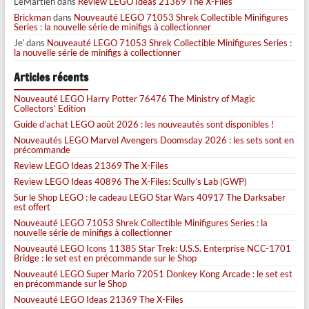
LeMartien
dans
Review LEGO Ideas 21369 The X-Files
Brickman
dans
Nouveauté LEGO 71053 Shrek Collectible Minifigures
Series : la nouvelle série de minifigs à collectionner
Je'
dans
Nouveauté LEGO 71053 Shrek Collectible Minifigures Series :
la nouvelle série de minifigs à collectionner
Articles récents
Nouveauté LEGO Harry Potter 76476 The Ministry of Magic
Collectors’ Edition
Guide d’achat LEGO août 2026 : les nouveautés sont disponibles !
Nouveautés LEGO Marvel Avengers Doomsday 2026 : les sets sont en
précommande
Review LEGO Ideas 21369 The X-Files
Review LEGO Ideas 40896 The X-Files: Scully’s Lab (GWP)
Sur le Shop LEGO : le cadeau LEGO Star Wars 40917 The Darksaber
est offert
Nouveauté LEGO 71053 Shrek Collectible Minifigures Series : la
nouvelle série de minifigs à collectionner
Nouveauté LEGO Icons 11385 Star Trek: U.S.S. Enterprise NCC-1701
Bridge : le set est en précommande sur le Shop
Nouveauté LEGO Super Mario 72051 Donkey Kong Arcade : le set est
en précommande sur le Shop
Nouveauté LEGO Ideas 21369 The X-Files