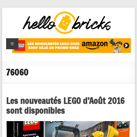
HelloBricks
Blog LEGO,
nouveaut�s
2022,
MOCs et
76060
reviews
Les nouveautés LEGO d’Août 2016
sont disponibles