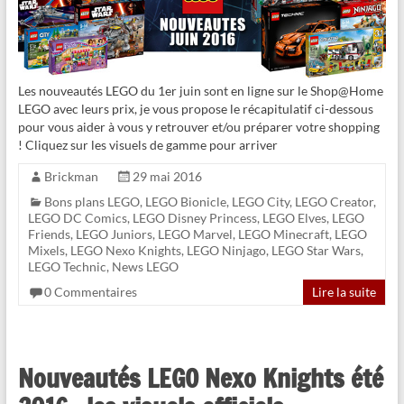
Les nouveautés LEGO du 1er juin sont en ligne sur le Shop@Home
LEGO avec leurs prix, je vous propose le récapitulatif ci-dessous
pour vous aider à vous y retrouver et/ou préparer votre shopping
! Cliquez sur les visuels de gamme pour arriver
Brickman
29 mai 2016
Bons plans LEGO
,
LEGO Bionicle
,
LEGO City
,
LEGO Creator
,
LEGO DC Comics
,
LEGO Disney Princess
,
LEGO Elves
,
LEGO
Friends
,
LEGO Juniors
,
LEGO Marvel
,
LEGO Minecraft
,
LEGO
Mixels
,
LEGO Nexo Knights
,
LEGO Ninjago
,
LEGO Star Wars
,
LEGO Technic
,
News LEGO
0 Commentaires
Lire la suite
Nouveautés LEGO Nexo Knights été