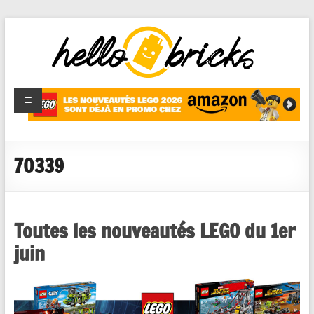
HelloBricks
Blog LEGO,
nouveaut�s
2022,
MOCs et
70339
reviews
Toutes les nouveautés LEGO du 1er
juin