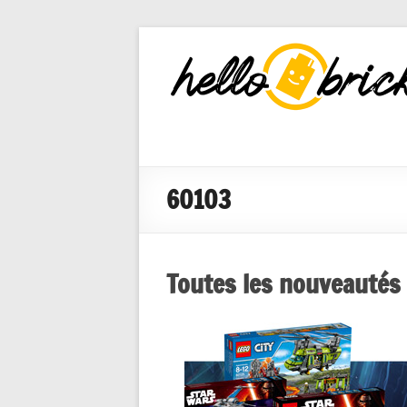
HelloBricks
Blog LEGO,
nouveaut�s
2022, MOCs
et reviews
60103
Toutes les nouveautés 