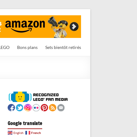
LEGO
Bons plans
Sets bientôt retirés
Google translate
French
English