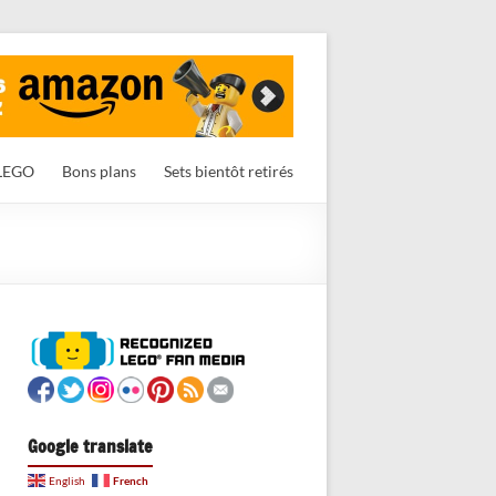
LEGO
Bons plans
Sets bientôt retirés
Google translate
French
English