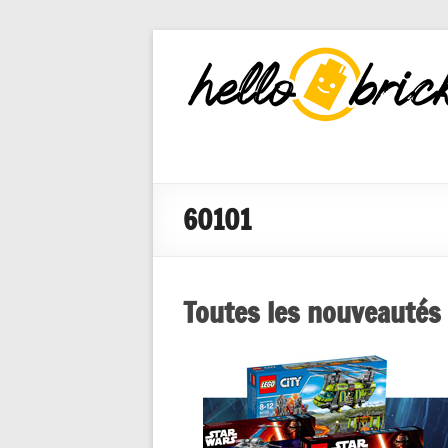
HelloBricks
Blog LEGO,
nouveaut�s
2022, MOCs
et reviews
60101
Toutes les nouveautés 