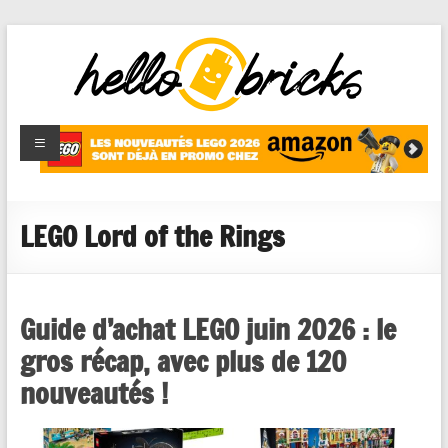
HelloBricks
Blog LEGO,
nouveaut�s
2022,
MOCs et
LEGO Lord of the Rings
reviews
Guide d’achat LEGO juin 2026 : le
gros récap, avec plus de 120
nouveautés !