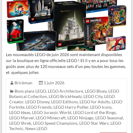
Les nouveautés LEGO de juin 2026 sont maintenant disponibles
sur la boutique en ligne officielle LEGO ! Et il y en a pour tous les
goûts avec plus de 120 nouveaux sets d’un peu toutes les gammes,
et quelques jolies
Brickman
1 juin 2026
Bons plans LEGO
,
LEGO Architecture
,
LEGO Bluey
,
LEGO
Botanical Collection
,
LEGO BrickHeadz
,
LEGO City
,
LEGO
Creator
,
LEGO Disney
,
LEGO Editions
,
LEGO for Adults
,
LEGO
Fortnite
,
LEGO Friends
,
LEGO Harry Potter
,
LEGO Icons
,
LEGO Ideas
,
LEGO Jurassic World
,
LEGO Lord of the Rings
,
LEGO Marvel
,
LEGO Minecraft
,
LEGO Ninjago
,
LEGO Seasonal
,
LEGO Shrek
,
LEGO Speed Champions
,
LEGO Star Wars
,
LEGO
Technic
,
News LEGO