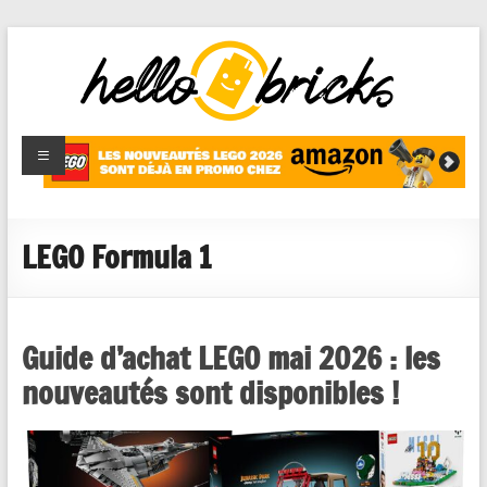
HelloBricks
Blog LEGO,
nouveaut�s
2022,
MOCs et
LEGO Formula 1
reviews
Guide d’achat LEGO mai 2026 : les
nouveautés sont disponibles !