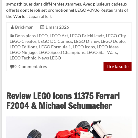
sympathiques dans différentes gammes. Avec plusieurs cadeaux
offerts dont le joli set promotionnel LEGO 40906 Restaurants of
the World : Japan offert
Brickman
1 mars 2026
Bons plans LEGO
,
LEGO Art
,
LEGO BrickHeadz
,
LEGO City
,
LEGO Creator
,
LEGO DC Comics
,
LEGO Disney
,
LEGO Duplo
,
LEGO Editions
,
LEGO Formula 1
,
LEGO Icons
,
LEGO Ideas
,
LEGO Ninjago
,
LEGO Speed Champions
,
LEGO Star Wars
,
LEGO Technic
,
News LEGO
2 Commentaires
Lire la suite
Review LEGO Icons 11375 Ferrari
F2004 & Michael Schumacher