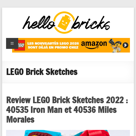
HelloBricks
Blog LEGO,
nouveaut�s
2022,
MOCs et
LEGO Brick Sketches
reviews
Review LEGO Brick Sketches 2022 :
40535 Iron Man et 40536 Miles
Morales