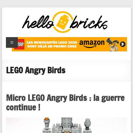
HelloBricks
Blog LEGO,
nouveaut�s
2022,
MOCs et
LEGO Angry Birds
reviews
Micro LEGO Angry Birds : la guerre
continue !