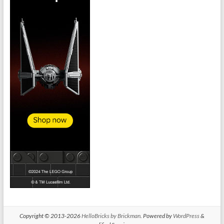
Copyright © 2013-2026
HelloBricks by Brickman
. Powered by
WordPress
&