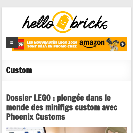
HelloBricks
Blog LEGO,
nouveaut�s
2022,
MOCs et
Custom
reviews
Dossier LEGO : plongée dans le
monde des minifigs custom avec
Phoenix Customs