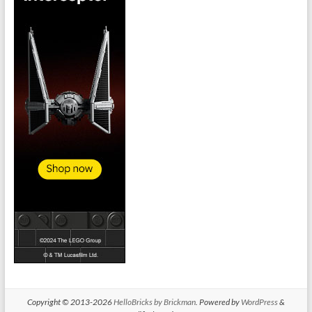
Copyright © 2013-2026
HelloBricks by Brickman
. Powered by
WordPress
&