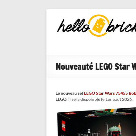
HelloBricks
Blog LEGO,
nouveaut�s
2022, MOCs
et reviews
Nouveauté LEGO Star W
Le nouveau set
LEGO Star Wars 75455 Bob
LEGO
. Il sera disponible le 1er août 2026.