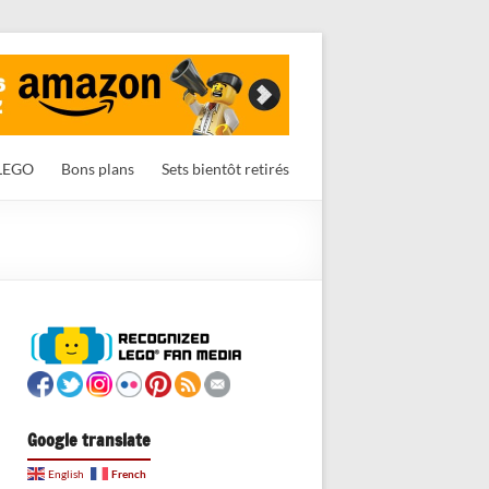
LEGO
Bons plans
Sets bientôt retirés
Google translate
French
English