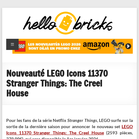
HelloBricks
Blog LEGO,
nouveaut�s
2022,
MOCs et
Nouveauté LEGO Icons 11370
reviews
Stranger Things: The Creel
House
Pour les fans de la série Netflix
Stranger Things
, LEGO surfe sur la
sortie de la dernière saison pour annoncer le nouveau set
LEGO
Icons 11370 Stranger Things: The Creel House
(2593 pièces,
279,99€), qui sera disponible le 1er janvier 2026.