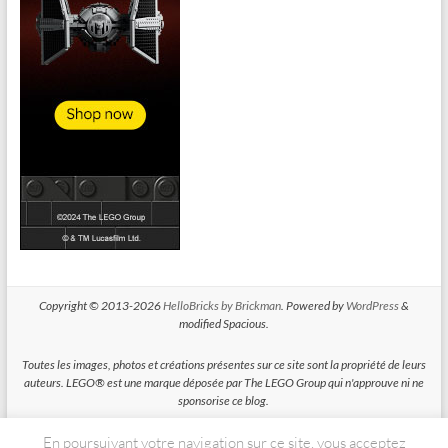
Copyright © 2013-2026
HelloBricks by Brickman
. Powered by
WordPress
&
modified Spacious.
Toutes les images, photos et créations présentes sur ce site sont la propriété de leurs
auteurs. LEGO® est une marque déposée par The LEGO Group qui n'approuve ni ne
sponsorise ce blog.
En poursuivant votre navigation sur ce site, vous acceptez
HelloBricks participe au Programme Partenaires d'Amazon EU, un programme